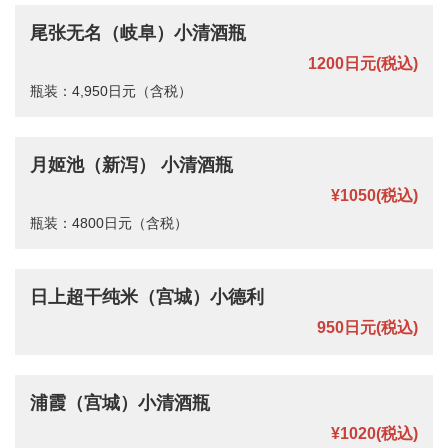
尾张无名（岐阜）小清酒瓶
1200日元
(税込)
瓶装：4,950日元（含税）
月姬池（新泻） 小清酒瓶
¥1050
(税込)
瓶装：4800日元（含税）
日上超干纯米（宫城）小德利
950日元
(税込)
この店舗情報をシェアする
浦霞（宫城）小清酒瓶
饮料 | 田中寿司 本店
¥1020
(税込)