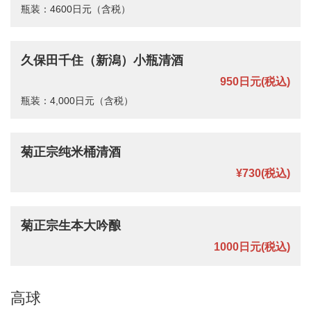
愛知県名古屋市中区栄１－４－１２
瓶装：4600日元（含税）
https://tanakasushi.owst.jp/drinks
お店情報をコピー
久保田千住（新潟）小瓶清酒
950日元
(税込)
瓶装：4,000日元（含税）
閉じる
菊正宗纯米桶清酒
¥730
(税込)
菊正宗生本大吟酿
1000日元
(税込)
高球