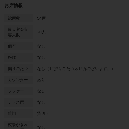
お席情報
総席数
54席
最大宴会収
20人
容人数
個室
なし
座敷
なし
掘りごたつ
なし（1F掘りごたつ席14席ございます。）
カウンター
あり
ソファー
なし
テラス席
なし
貸切
貸切可
夜景がきれ
なし