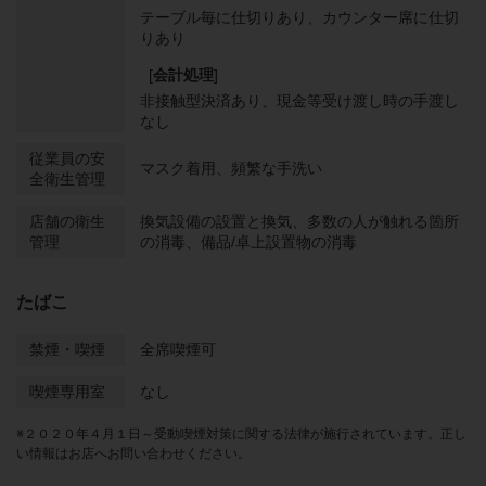
テーブル毎に仕切りあり
カウンター席に仕切
りあり
[
会計処理
]
非接触型決済あり
現金等受け渡し時の手渡し
なし
従業員の安
マスク着用
頻繁な手洗い
全衛生管理
店舗の衛生
換気設備の設置と換気
多数の人が触れる箇所
管理
の消毒
備品/卓上設置物の消毒
たばこ
禁煙・喫煙
全席喫煙可
喫煙専用室
なし
※２０２０年４月１日～受動喫煙対策に関する法律が施行されています。正し
い情報はお店へお問い合わせください。