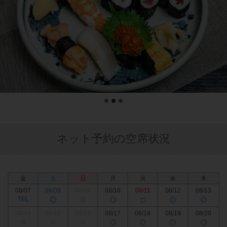
ネット予約の空席状況
金
土
日
月
火
水
木
08/07
08/08
08/09
08/10
08/11
08/12
08/13
TEL
◎
休
◎
□
◎
◎
08/14
08/15
08/16
08/17
08/18
08/19
08/20
休
休
休
◎
◎
◎
◎