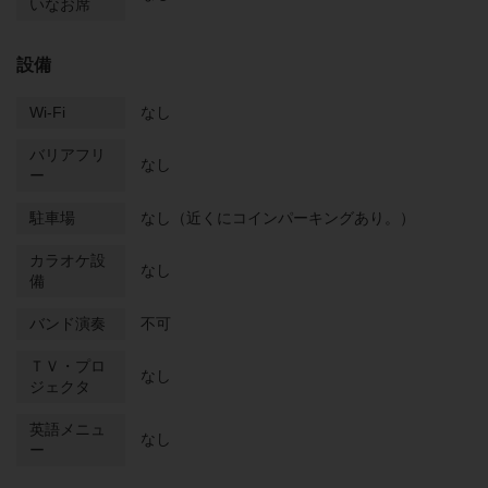
いなお席
設備
Wi-Fi
なし
バリアフリ
なし
ー
駐車場
なし（近くにコインパーキングあり。）
カラオケ設
なし
備
バンド演奏
不可
ＴＶ・プロ
なし
ジェクタ
英語メニュ
なし
ー