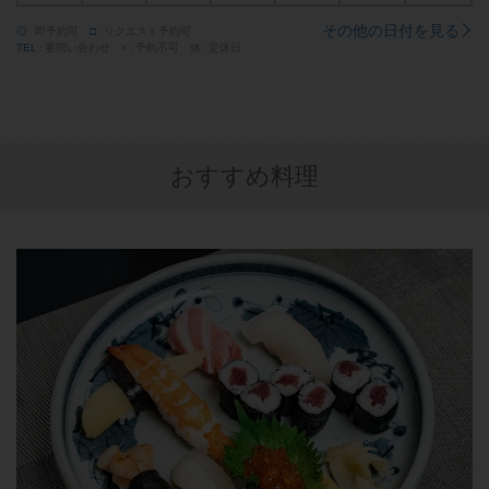
その他の日付を見る
◎
即予約可
□
リクエスト予約可
TEL
要問い合わせ
×
予約不可
休
定休日
おすすめ料理