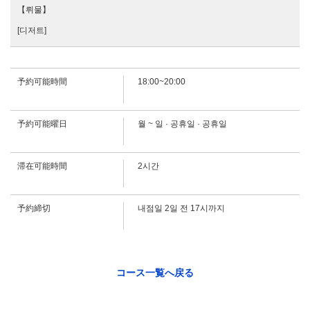
【뤼물】
[디저트]
この店舗情報をシェアする
予約可能時間
18:00~20:00
스시 회석【소나무】 5500엔+1738엔으로 음료 무제한으로!
| 田中寿司 本店
予約可能曜日
월 ~ 일 · 공휴일 · 공휴일
愛知県名古屋市中区栄１－４－１２
https://tanakasushi.owst.jp/courses/9109365
滞在可能時間
2시간
お店情報をコピー
予約締切
내점일 2일 전 17시까지
閉じる
コース一覧へ戻る