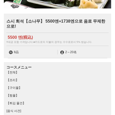
스시 회석【소나무】 5500엔+1738엔으로 음료 무제한
으로!
5500 엔
(税込)
※세금 포함 가격입니다.■카드로의 지불의 경우는 수수료로서 5% 받습니다.
8品
2
～
20名
コースメニュー
【전채】
【조리】
【구이물】
【찜물】
【튀김 물건】
[음식 사건]